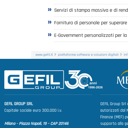
Servizi di stampa massiva e di ren
Fornitura di personale per superare i
E-Government personalizzati per la r
www.gefil.it
piattaforme software e soluzioni digitali
inf
GEFIL GROUP SRL
GEFIL Group Srl è
Capitale sociale euro 300.000 i.v.
autorizzati dal 
Finanze (MEF) pe
Milano - Piazza Napoli, 19 – CAP 20146
supporto alla g