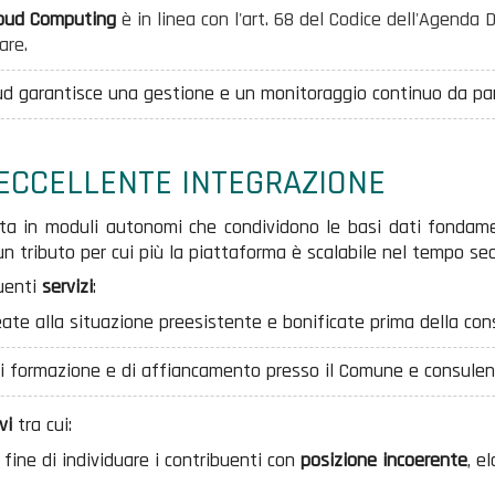
oud Computing
è in linea con l'art. 68 del Codice dell'Agenda 
are.
ud
garantisce una gestione e un monitoraggio continuo da par
 ECCELLENTE INTEGRAZIONE
ta in moduli autonomi che condividono le basi dati fondamen
e un tributo per cui più la piattaforma è scalabile nel tempo 
guenti
servizi
:
ate alla situazione preesistente e bonificate prima della con
di formazione e di affiancamento presso il Comune e consule
vi
tra cui:
 fine di individuare i contribuenti con
posizione incoerente
, e