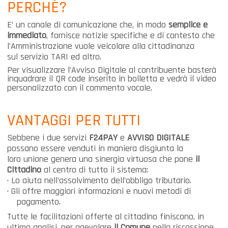
PERCHÈ?
E’ un canale di comunicazione che, in modo
semplice e
immediato
, fornisce notizie specifiche e di contesto che
l’Amministrazione vuole veicolare alla cittadinanza
sul
servizio TARI ed altro.
Per visualizzare l’Avviso Digitale al contribuente basterà
inquadrare il QR code inserito in bolletta e vedrà il video
personalizzato con il commento vocale.
VANTAGGI PER TUTTI
Sebbene i due servizi
F24PAY
e
AVVISO DIGITALE
possano essere venduti in maniera disgiunta la
loro
unione genera una sinergia virtuosa che pone
il
Cittadino
al centro di tutto il sistema:
·
Lo aiuta nell’assolvimento dell’obbligo tributario.
·
Gli offre maggiori informazioni e nuovi metodi di
pagamento.
Tutte le facilitazioni offerte al cittadino finiscono, in
ultima analisi, per agevolare
il Comune
nella riscossione