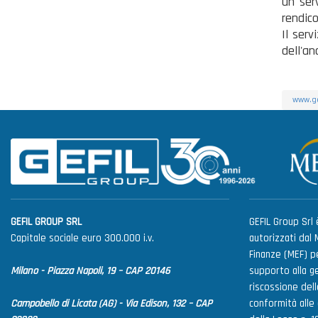
un ser
rendic
Il ser
dell'an
www.gef
GEFIL GROUP SRL
GEFIL Group Srl è
Capitale sociale euro 300.000 i.v.
autorizzati dal 
Finanze (MEF) pe
Milano - Piazza Napoli, 19 – CAP 20146
supporto alla g
riscossione delle
Campobello di Licata (AG) - Via Edison, 132 – CAP
conformità alle