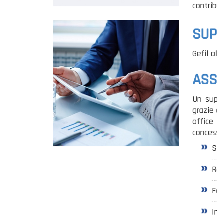
contri
SUP
Gefil
a
ASS
Un sup
grazie 
office
concess
S
R
F
I