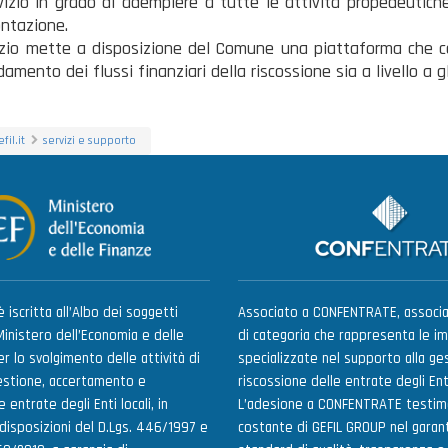
vizio in grado di adempiere a tutte le attività propedeutich
ontazione.
vizio mette a disposizione del Comune una piattaforma che co
damento dei flussi finanziari della riscossione sia a livello a 
il.it
servizi e supporto
 iscritta all’Albo dei soggetti
Associato a CONFENTRATE, associa
Ministero dell’Economia e delle
di categoria che rappresenta le i
r lo svolgimento delle attività di
specializzate nel supporto alla ges
estione, accertamento e
riscossione delle entrate degli Enti
 entrate degli Enti locali, in
L’adesione a CONFENTRATE testim
 disposizioni del D.Lgs. 446/1997 e
costante di GEFIL GROUP nel garant