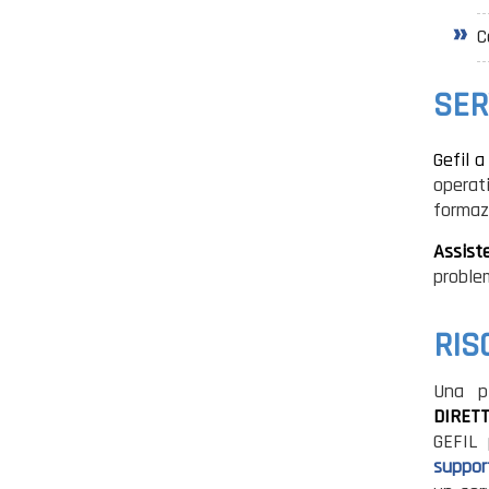
C
SER
Gefil 
operati
formazi
Assist
problem
RIS
Una p
DIRET
GEFIL 
suppor