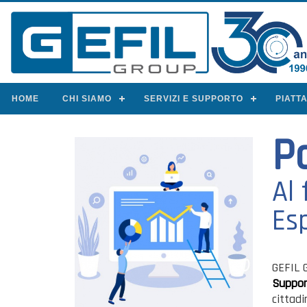
HOME
CHI SIAMO
SERVIZI E SUPPORTO
PIATT
P
Al
Esp
GEFIL 
Suppor
cittad