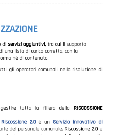
IZZAZIONE
e di
servizi aggiuntivi,
tra cui il
supporto
 una lista di carico corretta, con la
 forma né di contenuto.
tti gli operatori comunali nella risoluzione di
estire tutta la filiera della
RISCOSSIONE
,
Riscossione 2.0
è un
Servizio innovativo di
arte del personale comunale.
Riscossione 2.0
è