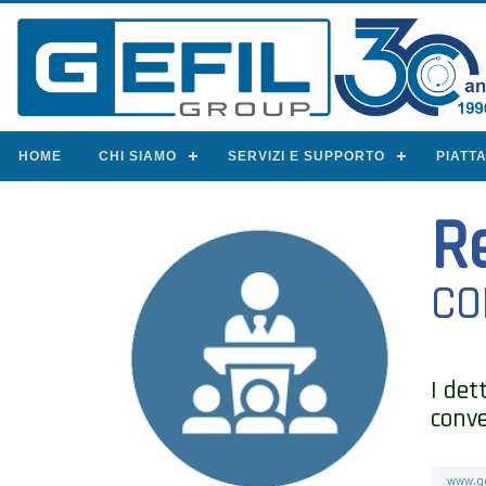
HOME
CHI SIAMO
SERVIZI E SUPPORTO
PIATT
R
CO
I det
conv
www.gef