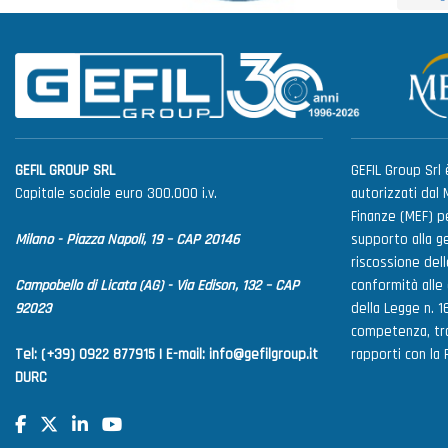
GEFIL GROUP SRL
GEFIL Group Srl è
Capitale sociale euro 300.000 i.v.
autorizzati dal 
Finanze (MEF) pe
Milano - Piazza Napoli, 19 – CAP 20146
supporto alla g
riscossione delle
Campobello di Licata (AG) - Via Edison, 132 – CAP
conformità alle
92023
della Legge n. 1
competenza, tra
Tel: (+39) 0922 877915 |
E-mail:
info@gefilgroup.it
rapporti con la
DURC